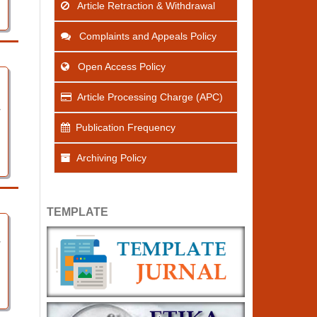
Article Retraction & Withdrawal
Complaints and Appeals Policy
Open Access Policy
Article Processing Charge (APC)
7
Publication Frequency
Archiving Policy
TEMPLATE
7