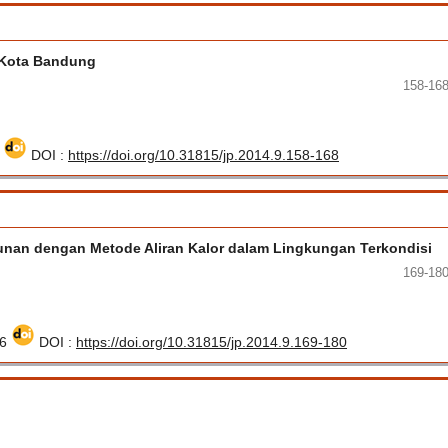
s Kota Bandung
158-16
4
DOI :
https://doi.org/10.31815/jp.2014.9.158-168
nan dengan Metode Aliran Kalor dalam Lingkungan Terkondisi
169-18
56
DOI :
https://doi.org/10.31815/jp.2014.9.169-180