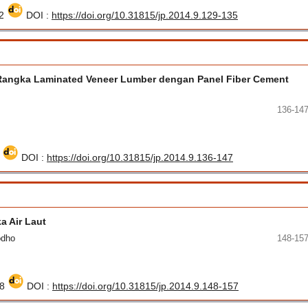
72
DOI :
https://doi.org/10.31815/jp.2014.9.129-135
r Rangka Laminated Veneer Lumber dengan Panel Fiber Cement
136-14
3
DOI :
https://doi.org/10.31815/jp.2014.9.136-147
a Air Laut
odho
148-15
78
DOI :
https://doi.org/10.31815/jp.2014.9.148-157