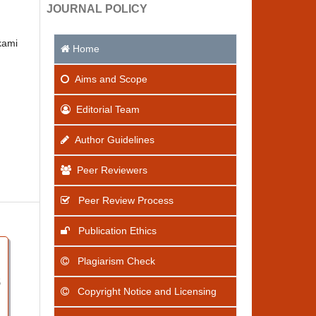
JOURNAL POLICY
kami
Home
Aims
and Scope
Editorial Team
Author Guidelines
Peer Reviewers
Peer Review Process
Publication Ethics
Plagiarism Check
5
Copyright Notice and Licensing