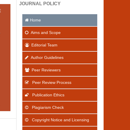
JOURNAL POLICY
Home
Aims
and Scope
Editorial Team
Author Guidelines
Peer Reviewers
Peer Review Process
Publication Ethics
Plagiarism Check
Copyright Notice and Licensing