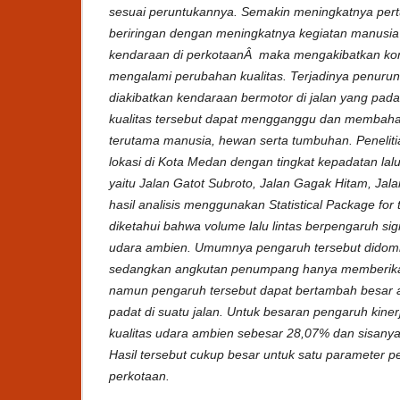
sesuai peruntukannya. Semakin meningkatnya per
beriringan dengan meningkatnya kegiatan manusi
kendaraan di perkotaanÂ maka mengakibatkan ko
mengalami perubahan kualitas. Terjadinya penurun
diakibatkan kendaraan bermotor di jalan yang pada
kualitas tersebut dapat mengganggu dan membahay
terutama manusia, hewan serta tumbuhan. Penelitian
lokasi di Kota Medan dengan tingkat kepadatan lalu 
yaitu Jalan Gatot Subroto, Jalan Gagak Hitam, Jal
hasil analisis menggunakan Statistical Package for
diketahui bahwa volume lalu lintas berpengaruh sign
udara ambien. Umumnya pengaruh tersebut didomi
sedangkan angkutan penumpang hanya memberikan
namun pengaruh tersebut dapat bertambah besar ap
padat di suatu jalan. Untuk besaran pengaruh kinerj
kualitas udara ambien sebesar 28,07% dan sisanya d
Hasil tersebut cukup besar untuk satu parameter 
perkotaan.