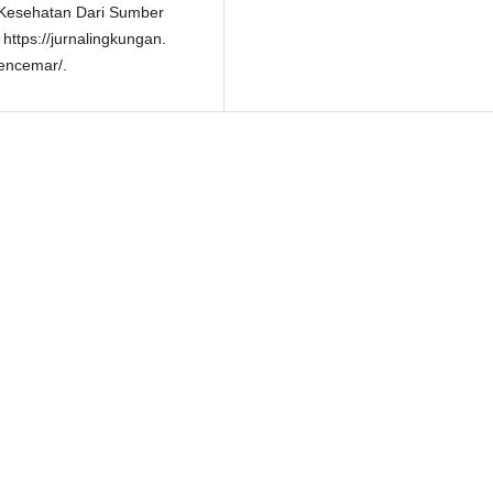
Kesehatan Dari Sumber
ttps://jurnalingkungan.
encemar/.