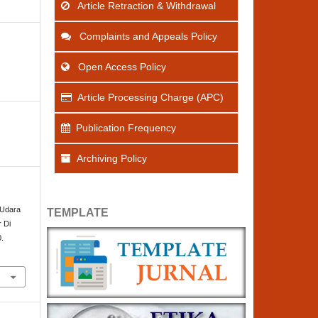
Article Retraction & Withdrawal
Complaints and Appeals Policy
Open Access Policy
Article Processing Charge (APC)
Publication Frequency
Archiving Policy
n Udara
TEMPLATE
r Di
0.