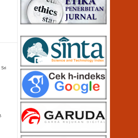
 Sri
e
.