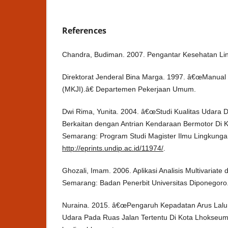
References
Chandra, Budiman. 2007. Pengantar Kesehatan Li
Direktorat Jenderal Bina Marga. 1997. â€œManual 
(MKJI).â€ Departemen Pekerjaan Umum.
Dwi Rima, Yunita. 2004. â€œStudi Kualitas Udara 
Berkaitan dengan Antrian Kendaraan Bermotor Di K
Semarang: Program Studi Magister Ilmu Lingkungan
http://eprints.undip.ac.id/11974/
.
Ghozali, Imam. 2006. Aplikasi Analisis Multivaria
Semarang: Badan Penerbit Universitas Diponegoro
Nuraina. 2015. â€œPengaruh Kepadatan Arus Lalu 
Udara Pada Ruas Jalan Tertentu Di Kota Lhokse