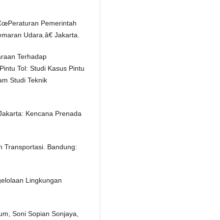
â€œPeraturan Pemerintah
maran Udara.â€ Jakarta.
araan Terhadap
ntu Tol: Studi Kasus Pintu
ram Studi Teknik
 Jakarta: Kencana Prenada
 Transportasi. Bandung:
elolaan Lingkungan
um, Soni Sopian Sonjaya,