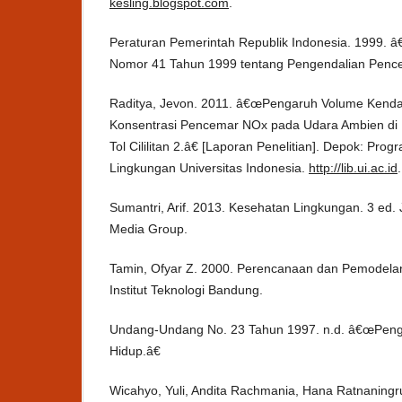
kesling.blogspot.com
.
Peraturan Pemerintah Republik Indonesia. 1999. 
Nomor 41 Tahun 1999 tentang Pengendalian Pence
Raditya, Jevon. 2011. â€œPengaruh Volume Kend
Konsentrasi Pencemar NOx pada Udara Ambien di Pi
Tol Cililitan 2.â€ [Laporan Penelitian]. Depok: Prog
Lingkungan Universitas Indonesia.
http://lib.ui.ac.id
.
Sumantri, Arif. 2013. Kesehatan Lingkungan. 3 ed.
Media Group.
Tamin, Ofyar Z. 2000. Perencanaan dan Pemodelan
Institut Teknologi Bandung.
Undang-Undang No. 23 Tahun 1997. n.d. â€œPeng
Hidup.â€
Wicahyo, Yuli, Andita Rachmania, Hana Ratnaningr