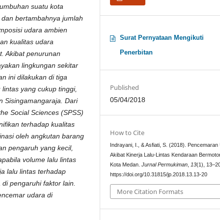
tumbuhan suatu kota
a dan bertambahnya jumlah
mposisi udara ambien
Surat Pernyataan Mengikuti
an kualitas udara
Penerbitan
t. Akibat penurunan
akan lingkungan sekitar
 ini dilakukan di tiga
Published
lintas yang cukup tinggi,
05/04/2018
an Sisingamangaraja. Dari
 the Social Sciences (SPSS)
ifikan terhadap kualitas
How to Cite
nasi oleh angkutan barang
Indrayani, I., & Asfiati, S. (2018). Pencemara
 pengaruh yang kecil,
Akibat Kinerja Lalu-Lintas Kendaraan Bermoto
abila volume lalu lintas
Kota Medan.
Jurnal Permukiman
,
13
(1), 13–2
a lalu lintas terhadap
https://doi.org/10.31815/jp.2018.13.13-20
i pengaruhi faktor lain.
More Citation Formats
pencemar udara di