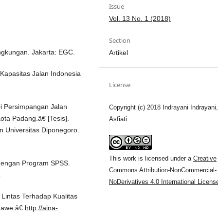
Issue
Vol. 13 No. 1 (2018)
Section
ngkungan. Jakarta: EGC.
Artikel
Kapasitas Jalan Indonesia
License
Di Persimpangan Jalan
Copyright (c) 2018 Indrayani Indrayani,
ota Padang.â€ [Tesis].
Asfiati
 Universitas Diponegoro.
This work is licensed under a
Creative
te dengan Program SPSS.
Commons Attribution-NonCommercial-
.
NoDerivatives 4.0 International Licens
Lintas Terhadap Kualitas
umawe.â€
http://aina-