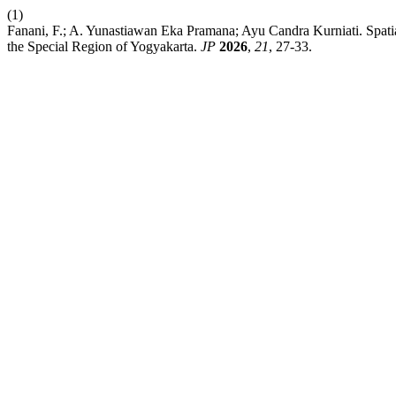
(1)
Fanani, F.; A. Yunastiawan Eka Pramana; Ayu Candra Kurniati. Spati
the Special Region of Yogyakarta.
JP
2026
,
21
, 27-33.